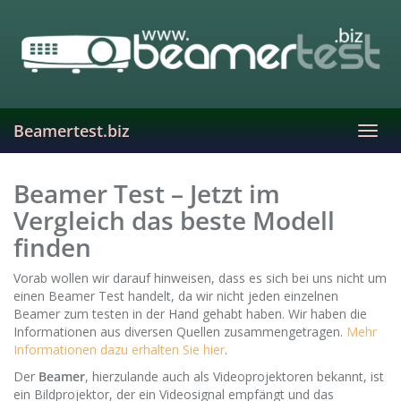
Skip
to
main
content
Beamertest.biz
Toggl
navig
Beamer Test – Jetzt im
Vergleich das beste Modell
finden
Vorab wollen wir darauf hinweisen, dass es sich bei uns nicht um
einen Beamer Test handelt, da wir nicht jeden einzelnen
Beamer zum testen in der Hand gehabt haben. Wir haben die
Informationen aus diversen Quellen zusammengetragen.
Mehr
Informationen dazu erhalten Sie hier
.
Der
Beamer
, hierzulande auch als Videoprojektoren bekannt, ist
ein Bildprojektor, der ein Videosignal empfängt und das