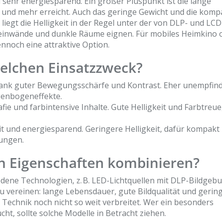
d sehr energiesparend. Ein großer Pluspunkt ist die lange
 und mehr erreicht. Auch das geringe Gewicht und die komp
liegt die Helligkeit in der Regel unter der von DLP- und LCD
 Leinwände und dunkle Räume eignen. Für mobiles Heimkino 
ennoch eine attraktive Option.
elchen Einsatzzweck?
dank guter Bewegungsschärfe und Kontrast. Eher unempfindl
genbogeneffekte.
ie und farbintensive Inhalte. Gute Helligkeit und Farbtreue
it und energiesparend. Geringere Helligkeit, dafür kompakt
dungen.
n Eigenschaften kombinieren?
ene Technologien, z. B. LED-Lichtquellen mit DLP-Bildgebu
u vereinen: lange Lebensdauer, gute Bildqualität und gerin
e Technik noch nicht so weit verbreitet. Wer ein besonders
ht, sollte solche Modelle in Betracht ziehen.