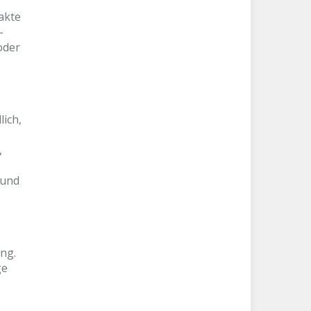
akte
-
oder
ich,
,
 und
ng.
ge