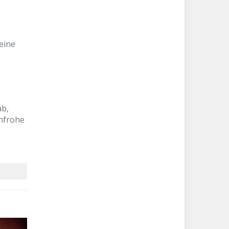
eine
ab,
enfrohe