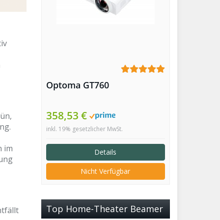
iv
n
Optoma GT760
358,53 €
rün,
ng.
inkl. 19% gesetzlicher MwSt.
n im
Details
lung
Nicht Verfügbar
Top Home-Theater Beamer
fällt