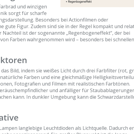
Farbrad und winzigen
hnik sorgt für scharfe
ngsdarstellung. Besonders bei Actionfilmen oder
gute Figur. Zudem sind sie in der Regel kompakt und relat
 Nachteil ist der sogenannte „Regenbogeneffekt“, der bei
n von Farben wahrgenommen wird – besonders bei schnelle
ektoren
das Bild, indem sie weißes Licht durch drei Farbfilter (rot, g
natürliche Farben und eine gleichmäßige Helligkeitsverteilu
onen, Fotografien und Filmen mit realistischen Farbtönen.
 geräuschempfindlicher und anfälliger für Staubablagerunge
achen kann. In dunkler Umgebung kann die Schwarzdarstel
ative
mpen langlebige Leuchtdioden als Lichtquelle. Dadurch ent