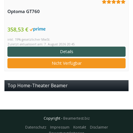
Optoma GT760
358,53 €
inkl. 19% gesetzlicher MwSt.
Zuletzt aktualisiert am: 7. August 2026 20:45
Details
Nicht Verfügbar
Top Home-Theater Beamer
Copyright -
Beamertest.biz
Datenschutz
Impressum
Kontakt
Disclaimer