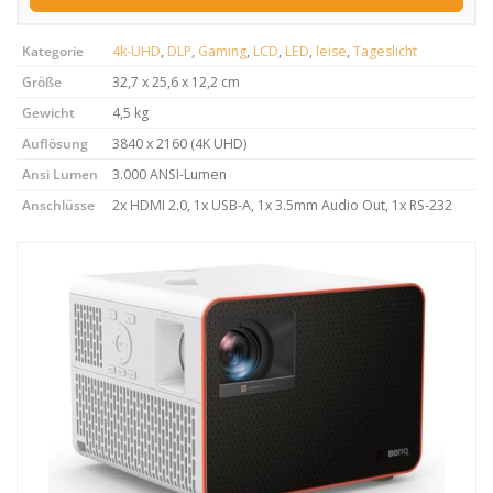
Kategorie
4k-UHD
,
DLP
,
Gaming
,
LCD
,
LED
,
leise
,
Tageslicht
Größe
32,7 x 25,6 x 12,2 cm
Gewicht
4,5 kg
Auflösung
3840 x 2160 (4K UHD)
Ansi Lumen
3.000 ANSI-Lumen
Anschlüsse
2x HDMI 2.0, 1x USB-A, 1x 3.5mm Audio Out, 1x RS-232