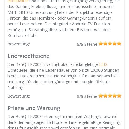
Bildqualität
und eine ultra-niedrige Eingangsverzögerung, die
das Gaming-Erlebnis flüssig und reaktionsschnell machen.
Mit HDR10-Unterstützung liefert der Projektor lebendige
Farben, die das Heimkino- oder Gaming-Erlebnis auf ein
neues Level heben. Die integrierte Android TV-Funktion
ermöglicht Streaming direkt auf dem Beamer, was den
Komfort erhöht.
Bewertung:
5/5 Sterne
Energieeffizienz
Der BenQ TK700STi verfügt über eine langlebige
LED
-
Lichtquelle, die eine Lebensdauer von bis zu 20.000 Stunden
bietet. Dies reduziert die Notwendigkeit für Lampenwechsel
und sorgt für eine kostengünstige und energieeffiziente
Nutzung.
Bewertung:
5/5 Sterne
Pflege und Wartung
Der BenQ TK700STi benötigt minimalen Wartungsaufwand
dank der langlebigen Lichtquelle. Eine regelmäßige Reinigung
der Lüftungsöffnungen wird empfohlen, um eine optimale