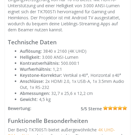
Unterstützung und einer Helligkeit von 3.000 ANSI-Lumen
eignet sich der TK700STi hervorragend für Gaming und
Heimkinos. Der Projektor ist mit Android TV ausgestattet,
wodurch du bequem deine Lieblings-Streaming-Apps auf
dem Beamer nutzen kannst.
Technische Daten
Auflösung:
3840 x 2160 (4K UHD)
Helligkeit:
3.000 ANSI-Lumen
Kontrastverhältnis:
500.000:1
Wurfverhältnis:
1,2:1
Keystone-Korrektur:
Vertikal ±40°, Horizontal ±40°
Anschlüsse:
2x HDMI 2.0, 1x USB-A, 1x 3.5mm Audio
Out, 1x RS-232
Abmessungen:
32,7 x 25,6 x 12,2 cm
Gewicht:
4,5 kg
Bewertung:
5/5 Sterne
Funktionelle Besonderheiten
Der BenQ TK700STi bietet außergewöhnliche
4K UHD-