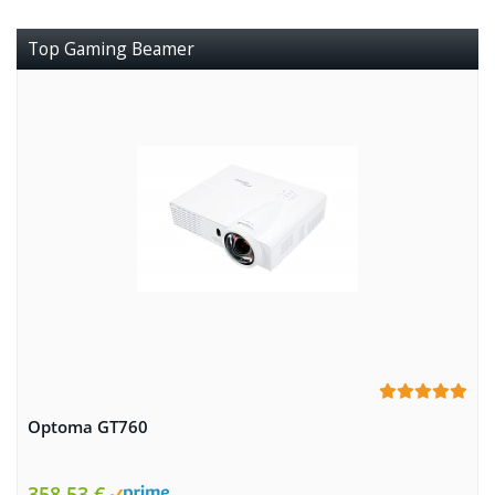
Top Gaming Beamer
Optoma GT760
358,53 €