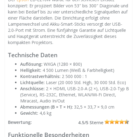
konzipiert: Er projiziert Bilder von 53″ bis 300″ Diagonale und
kann bei Bedarf bis zu vier unterschiedliche Signalquellen auf
einer Fläche darstellen. Die Einrichtung erfolgt ohne
Lampenwechsel und Akku-Smart-Sticks versorgt der USB-
2.0-Port mit Strom. Eine fünfjährige Garantie auf Lichtquelle
und Hauptgerät unterstreicht die Zuverlässigkeit dieses
kompakten Projektors.
Technische Daten
Auflösung:
WXGA (1280 × 800)
Helligkeit:
4 500 Lumen (Weiß & Farbhelligkeit)
Kontrastverhältnis:
2 500 000 : 1
Lichtquelle:
Laser (20 000 Std. High, 30 000 Std. Eco)
Anschlüsse:
2 × HDMI, USB-2.0-A (2 ×), USB-2.0-Typ B
(Service), RS-232C, Ethernet, WLAN/Wi-Fi Direct,
Miracast, Audio In/Out
Abmessungen (B × T × H):
32,5 × 33,7 × 9,0 cm
Gewicht:
4,6 kg
Bewertung:
4.5/5 Sterne
Funktionelle Besonderheiten