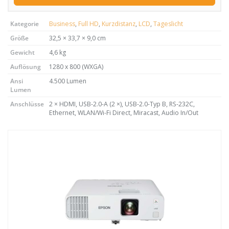
Kategorie
Business
,
Full HD
,
Kurzdistanz
,
LCD
,
Tageslicht
Größe
32,5 × 33,7 × 9,0 cm
Gewicht
4,6 kg
Auflösung
1280 x 800 (WXGA)
Ansi
4.500 Lumen
Lumen
Anschlüsse
2 × HDMI, USB-2.0-A (2 ×), USB-2.0-Typ B, RS-232C,
Ethernet, WLAN/Wi-Fi Direct, Miracast, Audio In/Out