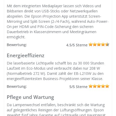
Mit dem integrierten Mediaplayer lassen sich Videos und
Bildserien direkt von USB-Sticks oder Netzwerkquellen
abspielen. Die Epson iProjection App unterstützt Screen-
Mirroring und Split-Screen (2-/4-Fach), während Auto-Power-
On per HDMI und PIN-Code-Sicherung den sicheren
Dauerbetrieb in Klassenzimmern und Meetingräumen
ermöglicht.
Bewertung:
4.5/5 Sterne
Energieeffizienz
Die laserbasierte Lichtquelle schafft bis zu 30 000 Stunden
Laufzeit im Eco-Modus und verbraucht dabei nur 208 W
(Normalbetrieb 272 W). Damit zählt der EB-L210W zu den
energieeffizientesten Business-Projektoren seiner Klasse.
Bewertung:
5/5 Sterne
Pflege und Wartung
Da Lampenwechsel entfallen, beschränkt sich die Wartung
auf gelegentliches Reinigen der Lüftungsöffnungen. Epson
gewährt fünf Jahre Garantie auf Lichtquelle und Hauptgerät,