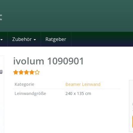
Zubehör
Ratgeber
ivolum 1090901
Kategorie
Beamer Leinwand
Leinwandgröße
240 x 135 cm