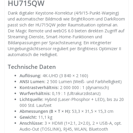
HU715QW
Dank digitaler Keystone-Korrektur (4/9/15-Punkt-Warping)
und automatischer Bildmodi wie BrightRoom und DarkRoom
passt sich der HU715QW jeder Raum­situation optimal an.
Die Magic Remote und webOS 6.0 bieten direkten Zugriff auf
Streaming-Dienste, Smart-Home-Funktionen und
Bildanpassungen per Sprachsteuerung. Ein integrierter
Umgebungslicht­sensor reguliert per Brightness Optimizer II
automatisch die Helligkeit.
Technische Daten
Auflösung:
4K-UHD (3 840 × 2 160)
ANSI Lumen:
2 500 Lumen (Weiß- und Farbhelligkeit)
Kontrastverhältnis:
2 000 000 : 1 (dynamisch)
Wurfverhältnis:
0,19 : 1 (Ultrakurzdistanz)
Lichtquelle:
Hybrid (Laser-Phosphor + LED), bis zu 20
000 Std. Laufzeit
Abmessungen (B × T × H):
53,3 × 31,5 × 15,3 cm
Gewicht:
11,1 kg
Anschlüsse:
3 × HDMI (1×2.1, 2×2.0), 2 × USB-A, opt.
Audio-Out (TOSLINK), RJ45, WLAN, Bluetooth