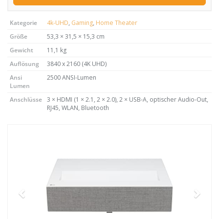
Kategorie
4k-UHD
,
Gaming
,
Home Theater
Größe
53,3 × 31,5 × 15,3 cm
Gewicht
11,1 kg
Auflösung
3840 x 2160 (4K UHD)
Ansi
2500 ANSI-Lumen
Lumen
Anschlüsse
3 × HDMI (1 × 2.1, 2 × 2.0), 2 × USB-A, optischer Audio-Out,
RJ45, WLAN, Bluetooth