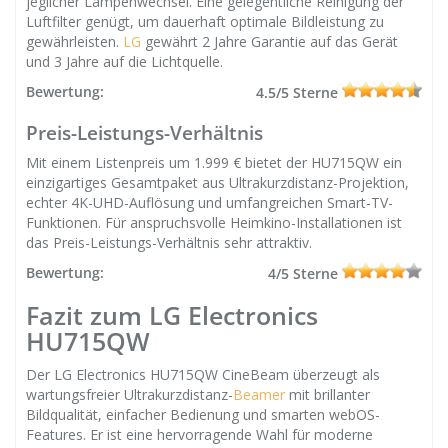
jeglicher Lampenwechsel. Eine gelegentliche Reinigung der
Luftfilter genügt, um dauerhaft optimale Bildleistung zu
gewährleisten.
LG
gewährt 2 Jahre Garantie auf das Gerät
und 3 Jahre auf die Lichtquelle.
Bewertung:
4.5/5 Sterne
Preis-Leistungs-Verhältnis
Mit einem Listenpreis um 1.999 € bietet der HU715QW ein
einzigartiges Gesamtpaket aus Ultrakurzdistanz-Projektion,
echter 4K-UHD-Auflösung und umfangreichen Smart-TV-
Funktionen. Für anspruchsvolle Heimkino-Installationen ist
das Preis-Leistungs-Verhältnis sehr attraktiv.
Bewertung:
4/5 Sterne
Fazit zum LG Electronics
HU715QW
Der LG Electronics HU715QW CineBeam überzeugt als
wartungsfreier Ultrakurzdistanz-
Beamer
mit brillanter
Bildqualität, einfacher Bedienung und smarten webOS-
Features. Er ist eine hervorragende Wahl für moderne