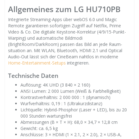
Allgemeines zum LG HU710PB
Integrierte Streaming-Apps über webOS 6.0 und Magic
Remote garantieren sofortigen Zugriff auf Netflix, Prime
Video & Co. Die digitale Keystone-Korrektur (4/9/15-Punkt-
Warping) und automatische Bildmodi
(BrightRoom/DarkRoom) passen das Bild an jede Raum­
situation an. Mit WLAN, Bluetooth, HDMI 2.1 und Optical
Audio-Out lässt sich der CineBeam nahtlos in moderne
Home-Entertainment-Setups
integrieren.
Technische Daten
Auflösung: 4K UHD (3 840 × 2 160)
ANSI Lumen: 2 000 Lumen (Weiß & Farbhelligkeit)
Kontrastverhältnis: 2 000 000 : 1 (dynamisch)
Wurfverhältnis: 0,19 : 1 (Ultrakurzdistanz)
Lichtquelle: Hybrid-Phosphor (Laser + LED), bis zu 20
000 Stunden wartungsfrei
Abmessungen (B × T × H): 68,0 × 34,7 × 12,8 cm
Gewicht: ca. 6,5 kg
Anschlüsse: 3 × HDMI (1 × 2.1, 2 × 2.0), 2 × USB-A,