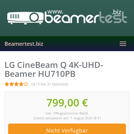
Skip
to
main
content
Beamertest.biz
Toggl
navig
LG CineBeam Q 4K-UHD-
Beamer HU710PB
(4 / 5 bei 31 Stimmen)
799,00 €
inkl. 19% gesetzlicher MwSt.
Zuletzt aktualisiert am: 7. August 2026 18:51
Nicht Verfügbar