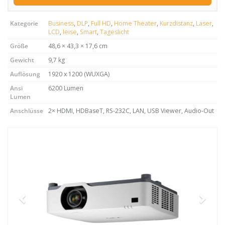
Kategorie
Business
,
DLP
,
Full HD
,
Home Theater
,
Kurzdistanz
,
Laser
,
LCD
,
leise
,
Smart
,
Tageslicht
Größe
48,6 × 43,3 × 17,6 cm
Gewicht
9,7 kg
Auflösung
1920 x 1200 (WUXGA)
Ansi
6200 Lumen
Lumen
Anschlüsse
2× HDMI, HDBaseT, RS-232C, LAN, USB Viewer, Audio-Out