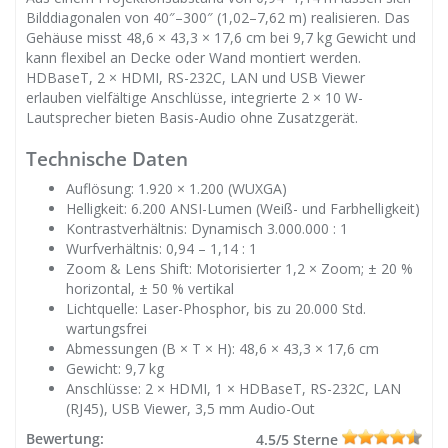
Bilddiagonalen von 40″–300″ (1,02–7,62 m) realisieren. Das
Gehäuse misst 48,6 × 43,3 × 17,6 cm bei 9,7 kg Gewicht und
kann flexibel an Decke oder Wand montiert werden.
HDBaseT, 2 × HDMI, RS-232C, LAN und USB Viewer
erlauben vielfältige Anschlüsse, integrierte 2 × 10 W-
Lautsprecher bieten Basis-Audio ohne Zusatzgerät.
Technische Daten
Auflösung: 1.920 × 1.200 (WUXGA)
Helligkeit: 6.200 ANSI-Lumen (Weiß- und Farbhelligkeit)
Kontrastverhältnis: Dynamisch 3.000.000 : 1
Wurfverhältnis: 0,94 – 1,14 : 1
Zoom & Lens Shift: Motorisierter 1,2 × Zoom; ± 20 %
horizontal, ± 50 % vertikal
Lichtquelle: Laser-Phosphor, bis zu 20.000 Std.
wartungsfrei
Abmessungen (B × T × H): 48,6 × 43,3 × 17,6 cm
Gewicht: 9,7 kg
Anschlüsse: 2 × HDMI, 1 × HDBaseT, RS-232C, LAN
(RJ45), USB Viewer, 3,5 mm Audio-Out
Bewertung:
4.5/5 Sterne