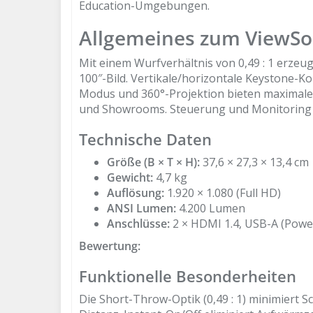
Education-Umgebungen.
Allgemeines zum ViewSo
Mit einem Wurfverhältnis von 0,49 : 1 erze
100″-Bild. Vertikale/horizontale Keystone-Ko
Modus und 360°-Projektion bieten maximale 
und Showrooms. Steuerung und Monitoring 
Technische Daten
Größe (B × T × H):
37,6 × 27,3 × 13,4 cm
Gewicht:
4,7 kg
Auflösung:
1.920 × 1.080 (Full HD)
ANSI Lumen:
4.200 Lumen
Anschlüsse:
2 × HDMI 1.4, USB-A (Power
Bewertung:
Funktionelle Besonderheiten
Die Short-Throw-Optik (0,49 : 1) minimiert 