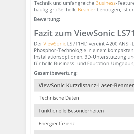
Technik und umfangreiche
Business
-Featur
häufig große, helle
Beamer
benötigen, ist er
Bewertung:
Fazit zum ViewSonic LS
Der
ViewSonic
LS711HD vereint 4.200 ANSI-L
Phosphor-Technologie in einem kompakte
Installationsoptionen, 3D-Unterstützung u
für helle Business- und Education-Umgebun
Gesamtbewertung:
ViewSonic Kurzdistanz-Laser-Beame
Technische Daten
Funktionelle Besonderheiten
Energieeffizienz