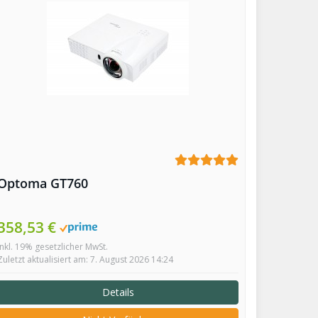
Optoma GT760
358,53 €
inkl. 19% gesetzlicher MwSt.
Zuletzt aktualisiert am: 7. August 2026 14:24
Details