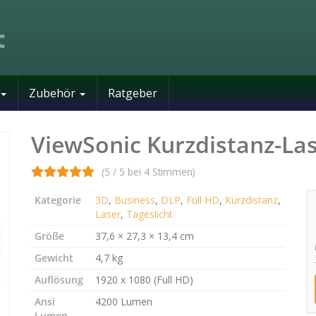
Zubehör
Ratgeber
ViewSonic Kurzdistanz-L
(5 / 5 bei 4 Stimmen)
Kategorie
3D
,
Business
,
DLP
,
Full HD
,
Kurzdistanz
,
Laser
,
Tageslicht
Größe
37,6 × 27,3 × 13,4 cm
Gewicht
4,7 kg
Auflösung
1920 x 1080 (Full HD)
Ansi
4200 Lumen
Lumen