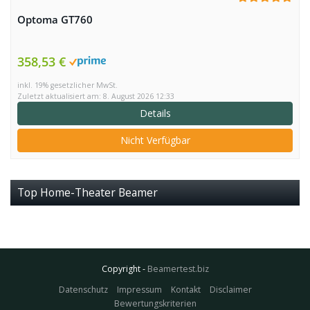
Optoma GT760
358,53 €
inkl. 19% gesetzlicher MwSt.
Zuletzt aktualisiert am: 8. August 2026 12:33
Details
Nicht Verfügbar
Top Home-Theater Beamer
Copyright -
Beamertest.biz
Datenschutz
Impressum
Kontakt
Disclaimer
Bewertungskriterien