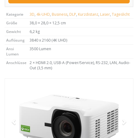
Kategorie
3D
,
4k-UHD
,
Business
,
DLP
,
Kurzdistanz
,
Laser
,
Tageslicht
Größe
38,0 × 28,0 × 12,5 cm
Gewicht
6,2 kg
Auflösung
3840 x 2160 (4K UHD)
Ansi
3500 Lumen
Lumen
Anschlüsse
2 × HDMI 2.0, USB-A (Power/Service), RS-232, LAN, Audio-
Out (3,5 mm)