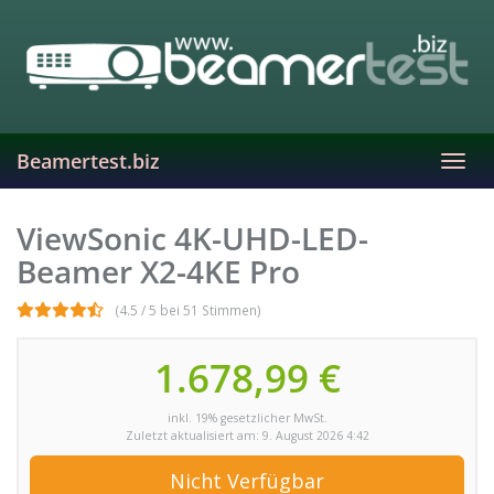
Skip
to
main
content
Beamertest.biz
Toggl
navig
ViewSonic 4K-UHD-LED-
Beamer X2-4KE Pro
(4.5 / 5 bei 51 Stimmen)
1.678,99 €
inkl. 19% gesetzlicher MwSt.
Zuletzt aktualisiert am: 9. August 2026 4:42
Nicht Verfügbar