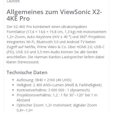
Laufzeit.
Allgemeines zum ViewSonic X2-
4KE Pro
Der X2-4KE Pro kombiniert einen ultrakompakten
Formfaktor (17,6 × 14,6 × 19,8 cm, 1,3 kg) mit motorisiertem
1,2×-Zoom, Auto-Keystone (H/V ± 40 °) und 360°-Projektion.
Integriertes Wi-Fi, Bluetooth 5.0 und Android TV bieten
Zugriff auf Netflix, Prime Video & Co. Über HDMI 2.0, USB-C
(PD), USB 3.0 und 3,5 mm-Audio können Sie alle Geräte
anschließen. Die Harman-Kardon-Lautsprecher liefern dabei
klaren Stereosound.
Technische Daten
Auflösung: 3840 × 2160 (4K UHD)
Helligkeit: 2 400 ANSI-Lumen (Weiß & Farbhelligkeit)
Kontrastverhältnis: 3 000 000 : 1 (dynamisch)
Projektionsverhältnis: 1,2 : 1 für 30″–120″ bei 1 m
Abstand
Optischer Zoom: 1,2× motorisiert; digitaler Zoom
0,8×–1,0×