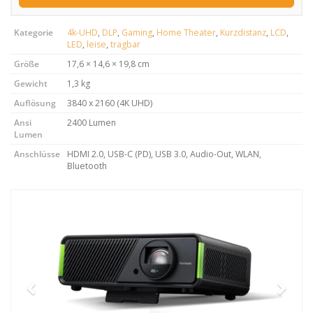
Kategorie
4k-UHD
,
DLP
,
Gaming
,
Home Theater
,
Kurzdistanz
,
LCD
,
LED
,
leise
,
tragbar
Größe
17,6 × 14,6 × 19,8 cm
Gewicht
1,3 kg
Auflösung
3840 x 2160 (4K UHD)
Ansi
2400 Lumen
Lumen
Anschlüsse
HDMI 2.0, USB-C (PD), USB 3.0, Audio-Out, WLAN,
Bluetooth