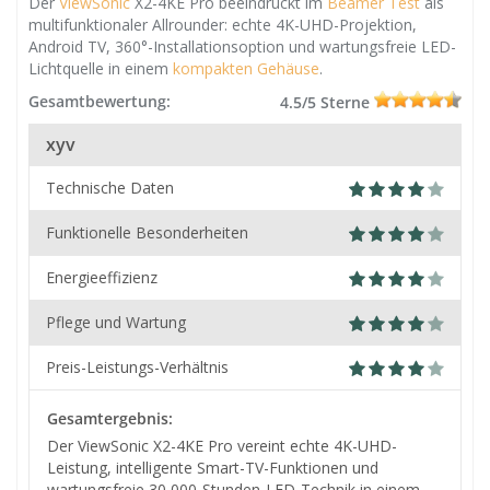
Der
ViewSonic
X2-4KE Pro beeindruckt im
Beamer Test
als
multifunktionaler Allrounder: echte 4K-UHD-Projektion,
Android TV, 360°-Installationsoption und wartungsfreie LED-
Lichtquelle in einem
kompakten Gehäuse
.
Gesamtbewertung:
4.5/5 Sterne
xyv
Technische Daten
Funktionelle Besonderheiten
Energieeffizienz
Pflege und Wartung
Preis-Leistungs-Verhältnis
Gesamtergebnis:
Der ViewSonic X2-4KE Pro vereint echte 4K-UHD-
Leistung, intelligente Smart-TV-Funktionen und
wartungsfreie 30 000-Stunden-LED-Technik in einem