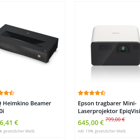
 Heimkino Beamer
Epson tragbarer Mini-
0i
Laserprojektor EpiqVis
EF-21W
799,00 €
6,41 €
645,00 €
9% gesetzlicher MwSt.
inkl. 19% gesetzlicher MwSt.