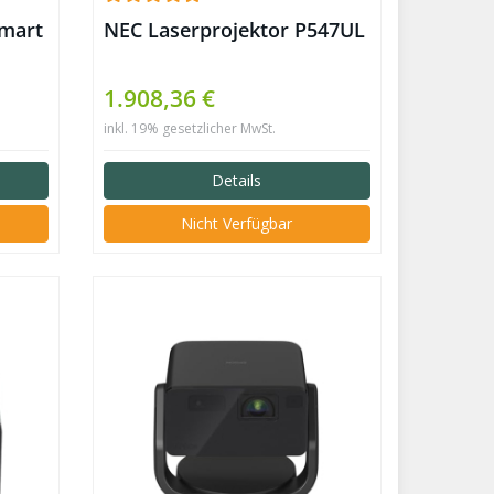
Smart
NEC Laserprojektor P547UL
1.908,36 €
inkl. 19% gesetzlicher MwSt.
Details
Nicht Verfügbar