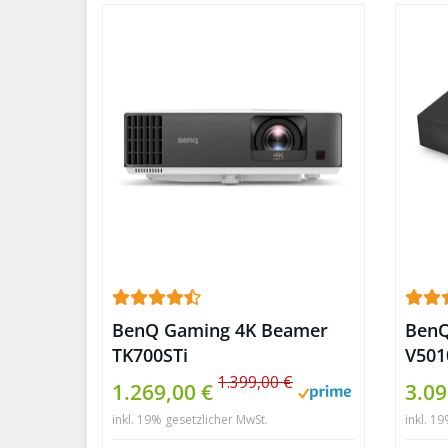
BenQ Gaming 4K Beamer
BenQ
TK700STi
V501
1.399,00 €
1.269,00 €
3.09
inkl. 19% gesetzlicher MwSt.
inkl. 1