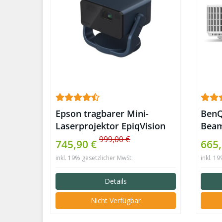
Epson tragbarer Mini-
BenQ
Laserprojektor EpiqVision
Beam
EF-22N
999,00 €
745,90 €
665
inkl. 19% gesetzlicher MwSt.
inkl. 1
Details
Nicht Verfügbar