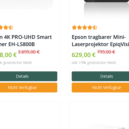
n 4K PRO-UHD Smart
Epson tragbarer Mini-
er EH-LS800B
Laserprojektor EpiqVis
EF-21G
3.699,00 €
799,00 €
8,00 €
629,00 €
9% gesetzlicher MwSt.
inkl. 19% gesetzlicher MwSt.
Details
Details
Nicht Verfügbar
Nicht Verfügbar