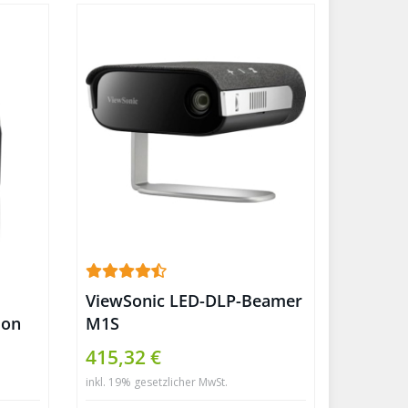
ViewSonic LED-DLP-Beamer
ion
M1S
415,32 €
inkl. 19% gesetzlicher MwSt.